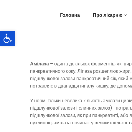
Перейти
до
Головна
Про лікарню
вмісту
Відкрити Панель інструментів
Амілаза
– один з декількох ферментів, які ви
панкреатичного соку. Ліпаза розщеплює жири, 
підшлункової залози панкреатичний сік, який 
потрапляє в дванадцятипалу кишку, де допом
У нормі тільки невелика кількість амілази цир
підшлункової залози і слинних залоз) і потра
підшлункової залози, як при панкреатиті, або
пухлиною, амілаза починає у великих кількостях