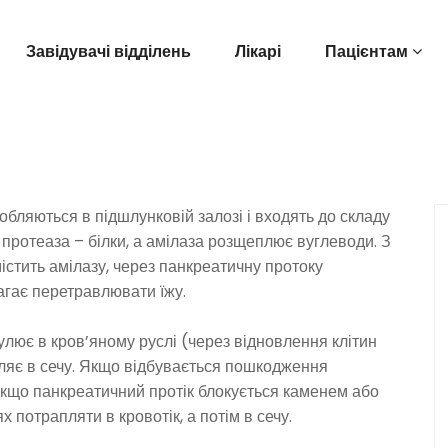
Завідувачі відділень
Лікарі
Пацієнтам
робляються в підшлунковій залозі і входять до складу
протеаза – білки, а амілаза розщеплює вуглеводи. З
містить амілазу, через панкреатичну протоку
агає перетравлювати їжу.
кулює в кров’яному руслі (через відновлення клітин
пляє в сечу. Якщо відбувається пошкодження
 якщо панкреатичний протік блокується каменем або
 потрапляти в кровотік, а потім в сечу.