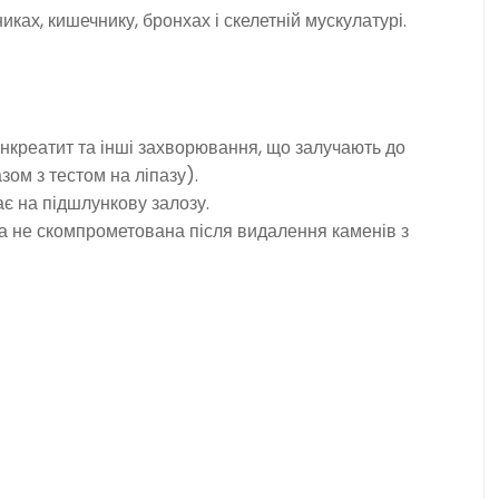
иках, кишечнику, бронхах і скелетній мускулатурі.
анкреатит та інші захворювання, що залучають до
зом з тестом на ліпазу).
є на підшлункову залозу.
а не скомпрометована після видалення каменів з