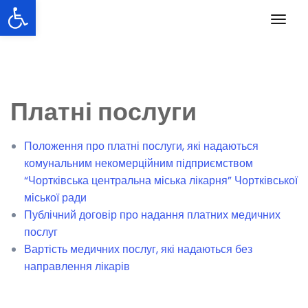
Відкрити Панель інструментів
Перейти
Пере
до
навіг
вмісту
Платні послуги
Положення про платні послуги, які надаються
комунальним некомерційним підприємством
“Чортківська центральна міська лікарня” Чортківської
міської ради
Публічний договір про надання платних медичних
послуг
Вартість медичних послуг, які надаються без
направлення лікарів