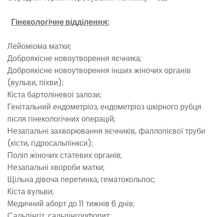
Гінекологічне відділення:
Лейоміома матки;
Доброякісне новоутворення яєчника;
Доброякісне новоутворення інших жіночих органів
(вульви, піхви);
Кіста бартоліневої залози;
Генітальний ендометріоз, ендометріоз шкірного рубця
після гінекологічних операцій;
Незапальні захворювання яєчників, фаллопієвої труби
(кісти, гідросальпінкси);
Поліп жіночих статевих органів;
Незапальні хвороби матки;
Щільна дівоча перетинка, гематокольпос;
Кіста вульви;
Медичний аборт до 11 тижнів 6 днів;
Сальпінгіт, сальпінгоофорит;