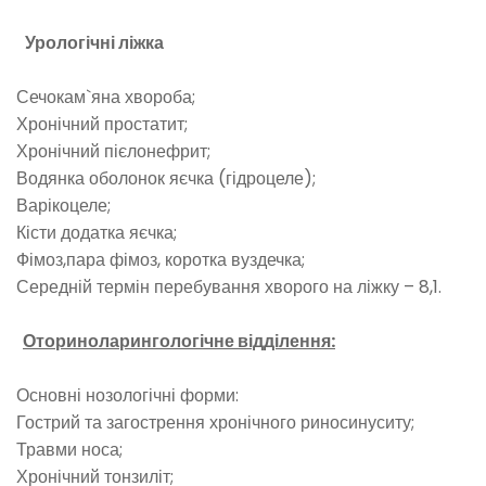
Урологічні ліжка
Сечокам`яна хвороба;
Хронічний простатит;
Хронічний пієлонефрит;
Водянка оболонок яєчка (гідроцеле);
Варікоцеле;
Кісти додатка яєчка;
Фімоз,пара фімоз, коротка вуздечка;
Середній термін перебування хворого на ліжку – 8,1.
Оториноларингологічне відділення:
Основні нозологічні форми:
Гострий та загострення хронічного риносинуситу;
Травми носа;
Хронічний тонзиліт;