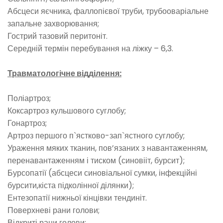
Абсцеси яєчника, фаллопієвої труби, трубооваріальне
запальне захворювання;
Гострий тазовий перитоніт.
Середній термін перебування на ліжку – 6,3.
Травматологічне відділення:
Поліартроз;
Коксартроз кульшового суглобу;
Гонартроз;
Артроз першого п`ястково-зап`ястного суглобу;
Ураження мяких тканин, пов’язаних з навантаженням,
перенавантаженням і тиском (синовііт, бурсит);
Бурсопатії (абсцеси синовіальної сумки, інфекційні
бурсити,кіста підколінної ділянки);
Ентезопатії нижньої кінцівки тендиніт.
Поверхневі рани голови;
Відкриті рани голови;