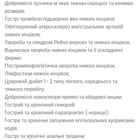
Доброякісні пухлини м`яких тканин середніх та великих
розмірів;
Гострі тромбози підшкірних вен нижніх кінцівок;
Облітеруючий атеросклероз магістральних артерій
нижніх кінцівок;
Хвороба та синдром Рейно верхніх та нижніх кінцівок;
Варикозна хвороба нижніх кінцівок та її ускладнені
форми;
Постромбофлебітична хвороба нижніх кінцівок;
Лімфостази нижніх кінцівок;
Цукровий діабет 1- 2 типу легкого, середнього та
тяжкого перебігу;
Доброякісні новоутвори прямої та ободової кишки;
Гострий та хронічний геморой;
Гострий та хронічний парапроктит ( нориця);
Гостре та хронічне запалення епітеліальних куприкових
ходів;
Гострі та хронічні анальні тріщини;