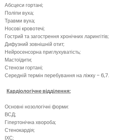
Абсцеси гортані;
Поліпи вуха;
Травми вуха;
Носові кровотечі;
Гострий та загострення хронічних ларингітів;
Дифузний зовнішній отит;
Нейросенсорна приглухуватість;
Мастоїдити;
Стенози гортані;
Середній термін перебування на ліжку – 6,7.
Кардіологічне відділення:
Основні нозологічні форми:
ВСД;
Гіпертонічна хвороба;
Стенокардія;
ІХС;