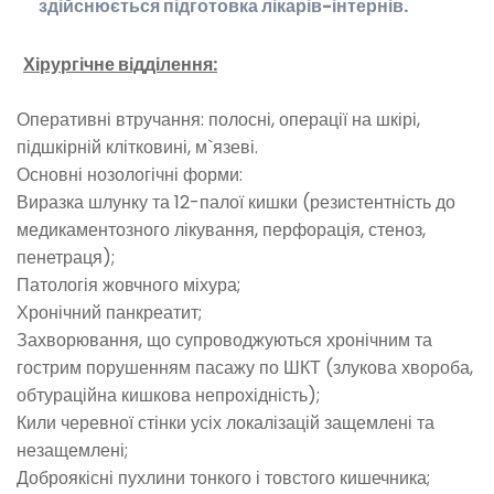
здійснюється підготовка лікарів-інтернів.
Хірургічне відділення:
Оперативні втручання: полосні, операції на шкірі,
підшкірній клітковині, м`язеві.
Основні нозологічні форми:
Виразка шлунку та 12-палої кишки (резистентність до
медикаментозного лікування, перфорація, стеноз,
пенетраця);
Патологія жовчного міхура;
Хронічний панкреатит;
Захворювання, що супроводжуються хронічним та
гострим порушенням пасажу по ШКТ (злукова хвороба,
обтураційна кишкова непрохідність);
Кили черевної стінки усіх локалізацій защемлені та
незащемлені;
Доброякісні пухлини тонкого і товстого кишечника;