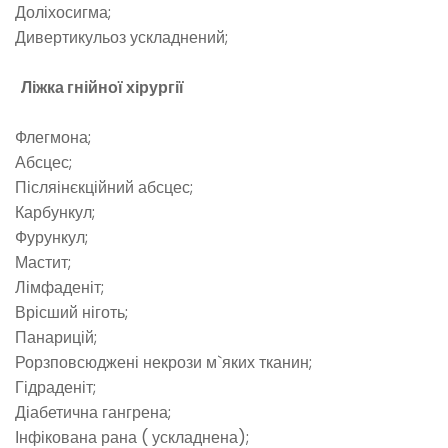
Доліхосигма;
Дивертикульоз ускладнений;
Ліжка гнійної хірургії
Флегмона;
Абсцес;
Післяінєкційний абсцес;
Карбункул;
Фурункул;
Мастит;
Лімфаденіт;
Врісший ніготь;
Панарицій;
Рорзповсюджені некрози м`яких тканин;
Гідраденіт;
Діабетична гангрена;
Інфікована рана ( ускладнена);