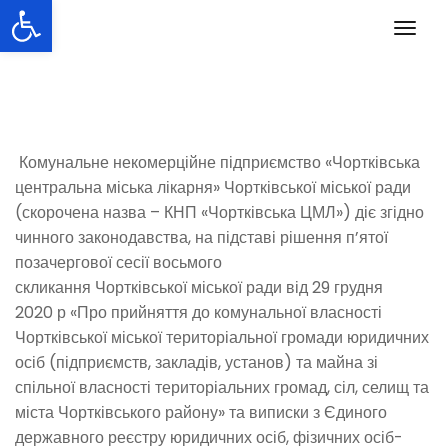
Відкрити Панель інструментів
Перейти
Пере
до
навіг
вмісту
Комунальне некомерційне підприємство «Чортківська
центральна міська лікарня» Чортківської міської ради
(скорочена назва – КНП «Чортківська ЦМЛ») діє згідно
чинного законодавства, на підставі рішення п’ятої
позачергової сесії восьмого
скликання Чортківської міської ради від 29 грудня
2020 р «Про прийняття до комунальної власності
Чортківської міської територіальної громади юридичних
осіб (підприємств, закладів, установ) та майна зі
спільної власності територіальних громад, сіл, селищ та
міста Чортківського району» та виписки з Єдиного
державного реєстру юридичних осіб, фізичних осіб-