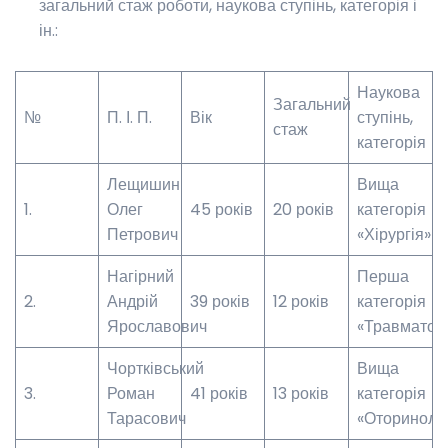
загальний стаж роботи, наукова ступінь, категорія і
ін.:
Наукова
Загальний
№
П. І. П.
Вік
ступінь,
стаж
категорія
Лещишин
Вища
1.
Олег
45 років
20 років
категорія
Петрович
«Хірургія»
Нагірний
Перша
2.
Андрій
39 років
12 років
категорія
Ярославович
«Травматоло
Чортківський
Вища
3.
Роман
41 років
13 років
категорія
Тарасович
«Оторинола