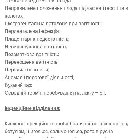
Тазове передлежання плода;
Неправильне положення плода під час вагітності та в
пологах;
Екстрагенітальна патологія при вагітності;
Перинатальна інфекція;
Плацентарна недостатність;
Невиношування вагітності;
Позаматкова вагітність;
Переношена вагітність;
Передчасні пологи;
Аномалії пологової діяльності;
Вузький таз;
Середній термін перебування на ліжку – 5,1.
Інфекційне відділення:
Кишкові інфекційні хвороби ( харчові токсикоінфекції,
ботулізм, шигельоз, сальмонельоз, рота вірусна