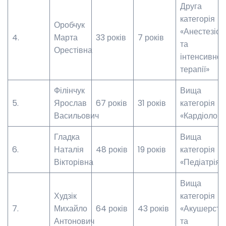
Друга
категорія
Оробчук
«Анестезіоло
4.
Марта
33 років
7 років
та
Орестівна
інтенсивної
терапії»
Філінчук
Вища
5.
Ярослав
67 років
31 років
категорія
Васильович
«Кардіологі
Гладка
Вища
6.
Наталія
48 років
19 років
категорія
Вікторівна
«Педіатрія»
Вища
Худзік
категорія
7.
Михайло
64 років
43 років
«Акушерств
Антонович
та