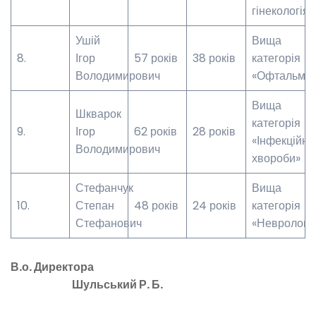
гінекологія»
Ушій
Вища
8.
Ігор
57 років
38 років
категорія
Володимирович
«Офтальмол
Вища
Шкварок
категорія
9.
Ігор
62 років
28 років
«Інфекційні
Володимирович
хвороби»
Стефанчук
Вища
10.
Степан
48 років
24 років
категорія
Стефанович
«Неврологія
В.о. Директора
Шульський Р. Б.