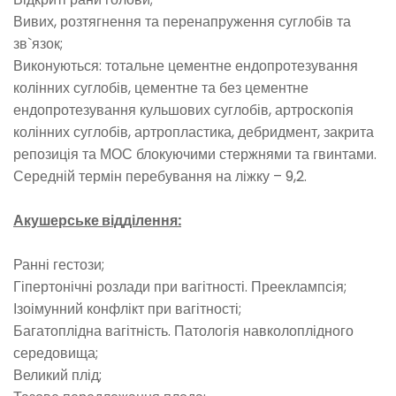
Вивих, розтягнення та перенапруження суглобів та
зв`язок;
Виконуються: тотальне цементне ендопротезування
колінних суглобів, цементне та без цементне
ендопротезування кульшових суглобів, артроскопія
колінних суглобів, артропластика, дебридмент, закрита
репозиція та МОС блокуючими стержнями та гвинтами.
Середній термін перебування на ліжку – 9,2.
Акушерське відділення:
Ранні гестози;
Гіпертонічні розлади при вагітності. Прееклампсія;
Ізоімунний конфлікт при вагітності;
Багатоплідна вагітність. Патологія навколоплідного
середовища;
Великий плід;