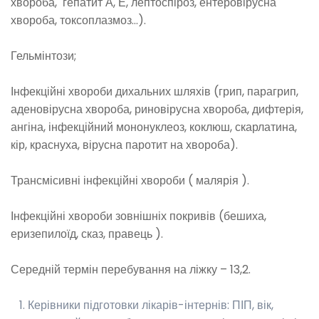
хвороба, гепатит А, Е, лептоспіроз, ентеровірусна
хвороба, токсоплазмоз…).
Гельмінтози;
Інфекційні хвороби дихальних шляхів (грип, парагрип,
аденовірусна хвороба, риновірусна хвороба, дифтерія,
ангіна, інфекційний мононуклеоз, коклюш, скарлатина,
кір, краснуха, вірусна паротит на хвороба).
Трансмісивні інфекційні хвороби ( малярія ).
Інфекційні хвороби зовнішніх покривів (бешиха,
еризепилоїд, сказ, правець ).
Середній термін перебування на ліжку – 13,2.
Керівники підготовки лікарів-інтернів: ПІП, вік,