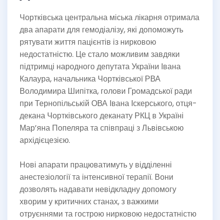
Чортківська центральна міська лікарня отримала
два апарати для гемодіалізу, які допоможуть
рятувати життя пацієнтів із нирковою
недостатністю. Це стало можливим завдяки
підтримці народного депутата України Івана
Калаура, начальника Чортківської РВА
Володимира Шипітка, голови Громадської ради
при Тернопільській ОВА Івана Іскерського, отця-
декана Чортківського деканату РКЦ в Україні
Мар’яна Попеляра та співпраці з Львівською
архідієцезією.
Нові апарати працюватимуть у відділенні
анестезіології та інтенсивної терапії. Вони
дозволять надавати невідкладну допомогу
хворим у критичних станах, з важкими
отруєннями та гострою нирковою недостатністю