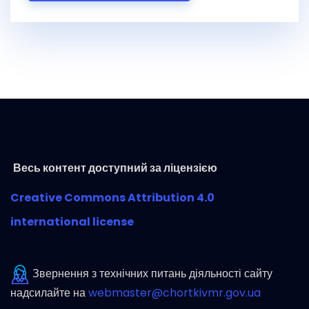
Весь контент доступний за ліцензією
Creative Commons Attribution 4.0
international license
Звернення з технічних питань діяльності сайту
надсилайте на
webmaster@chortkivmr.gov.ua