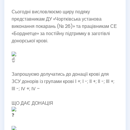
Сьогодні висловлюємо щиру подяку
представникам ДУ «Чортківська установа
виконання покарань (№ 26)» та працівникам СЕ
«Борднетце» за постійну підтримку в заготівлі
донорської крові.
Запрошуємо долучатись до донації крові для
ЗСУ донорів із групами крові І +; І -; ІІ +; ІІ -; ІІІ +;
ІІІ -; IV +; IV –
ЩО ДАЄ ДОНАЦІЯ