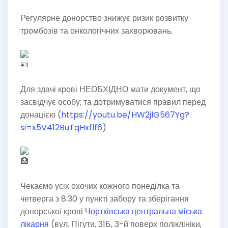
Регулярне донорство знижує ризик розвитку
тромбозів та онкологічних захворювань.
Для здачі крові НЕОБХІДНО мати документ, що
засвідчує особу; та дотримуватися правил перед
донацією (
https://youtu.be/HW2jlG567Yg?
si=x5V412BuTqHxflf6
)
Чекаємо усіх охочих кожного понеділка та
четверга з 8:30 у пункті забору та зберігання
донорської крові
Чортківська центральна міська
лікарня
(вул. Пігути, 31Б, 3-й поверх поліклініки,