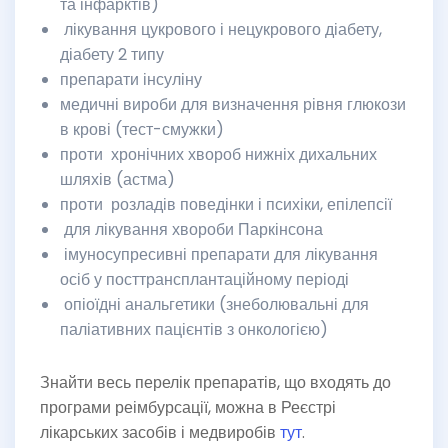
та інфарктів)
лікування цукрового і нецукрового діабету,
діабету 2 типу
препарати інсуліну
медичні вироби для визначення рівня глюкози
в крові (тест-смужки)
проти хронічних хвороб нижніх дихальних
шляхів (астма)
проти розладів поведінки і психіки, епілепсії
для лікування хвороби Паркінсона
імуносупресивні препарати для лікування
осіб у посттрансплантаційному періоді
опіоїдні анальгетики (знеболювальні для
паліативних пацієнтів з онкологією)
Знайти весь перелік препаратів, що входять до
програми реімбурсації, можна в Реєстрі
лікарських засобів і медвиробів
тут
.