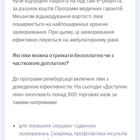
були відпущені пацієнту на підставі е-рецепта,
за рахунок коштів Програми медичних гарантій.
Механізм відшкодування вартості ліків
поширюється на найпоширеніші хронічні
захворювання. При цьому, ці захворювання
ефективно лікуються на амбулаторному рівні.
Які ліки можна отримати безоплатно чи з
частковою доплатою?
До програми реімбурсації включені ліки з
доведеною ефективністю. На сьогодні «Доступни
ліки» охоплюють понад 500 торгових назв за
такими напрямами:
для лікування серцево-судинних
захворювань (зокрема, профілактика інсультів