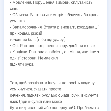
• Мовлення. Порушення вимови, сплутаність
слів.
• Обличчя. Раптова асиметрія обличчя або крива
усмішка.
• Запаморочення. Втрата рівноваги, координації
при ходьбі, різкий
головний біль (ніби від удару).
• Очі. Раптове погіршення зору, двоїння в очах.
• Кінцівки. Раптова слабкість, оніміння, частіше з
однієї сторони. Немає сил
підняти руки.
Тож, щоб розпізнати інсульт попросіть людину
усміхнутися, сказати просте
речення, підняти руку або обидві руки; висунути
язик (при інсульті язик може
бути викривлений або повернутий). Проблема з