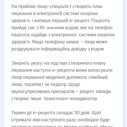
На прийомі лікар-спеціаліст створить план
лікування в електронній системі охорони
здоров’я і випише перший е-рецепт. Пацієнту
прийде смс з 16-значним кодом, яке на телефон
пацієнта надійде з електронної системи охорони
здоров’я. Якщо телефону немає – лікар може
роздрукувати інформаційну довідку з кодом.
Зверніть увагу: на підставі створеного плану
лікування наступні е-рецепти може виписувати
лікар первинної медичної допомоги: сімейний
лікар, терапевт чи педіатр. Щодо
імуносупресивних препаратів – рецепт завжди
створює лише трансплант-координатор.
Термін дії е-рецепта складає 30 днів. Щоб
отримати ліки наступного разу, необхідне буде
повторно звернутися до лікаря: особисто або за