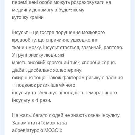
переміщені особи можуть розраховувати на
медичну допомогу в будь-якому
куточку країни.
Інсульт – це гостре порушення мозкового
кровообігу, що спричиняє ушкодження
тканин мозку. Інсульт стається, зазвичай, раптово.
У групі ризику люди, які
мають високий кров’яний тиск, хвороби серця,
діабет, дисбаланс холестерину,
ожиріння тощо. Також фактором ризику є паління
– подвоює ризик ішемічного
інсульту та збільшує вірогідність геморагічного
інсульту в 4 рази.
На жаль, багато людей не знають ознак інсульту.
Запам’ятати їх можна за
абревіатурою МОЗОК: