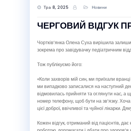
Тра 8, 2025
Новини
ЧЕРГОВИЙ ВІДГУК П
Чортків’янка Олена Суха вирішила залишит
зокрема про завідувачку педіатричним від
Тож публікуємо його:
«Коли захворів мій син, ми приїхали вранці
ми випадково записалися на наступний ден
відмовилась прийняти та оглянути нас, а 
номер телефону, щоб бути на зв’язку. Хоча
цієї доброї, ввічливої та чуйної лікарки. Дя
Кожен відгук, отриманий від пацієнтів, да
роботою, допомагати і дбати про здоров’я 