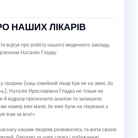
РО НАШИХ ЛІКАРІВ
и відгук про роботу нашого медичного закладу,
діленням Наталію Гладку.
 у лікарню (наш сімейний лікар був не на зміні, бо
ь), Наталія Ярославівна Гладка не тільки не
ще й відразу призначила аналізи та залишила
 ми номер вже мали, бо вже були на лікуванні у
кую вам за все!».
є наснагу нашим лікарям розвиватись та жити своєю
людей. Дякуємо за щирі слова і побажання!