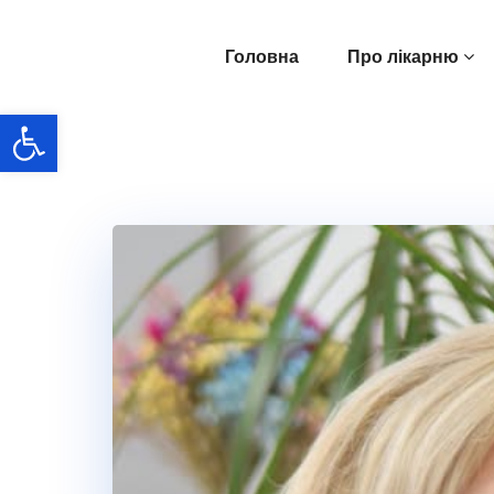
Перейти
до
Головна
Про лікарню
вмісту
Відкрити Панель інструментів