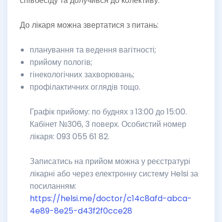
співбесіду та долучився до колективу.
До лікаря можна звертатися з питань:
планування та ведення вагітності;
прийому пологів;
гінекологічних захворювань;
профілактичних оглядів тощо.
Графік прийому: по буднях з 13:00 до 15:00.
Кабінет №306, 3 поверх. Особистий номер
лікаря: 093 055 61 82.
Записатись на прийом можна у реєстратурі
лікарні або через електронну систему Helsi за
посиланням:
https://helsi.me/doctor/c14c8afd-abca-
4e89-8e25-d43f2f0cce28