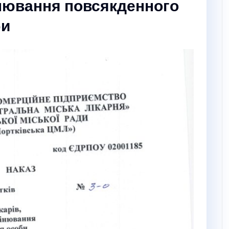
нювання повсякденного
би