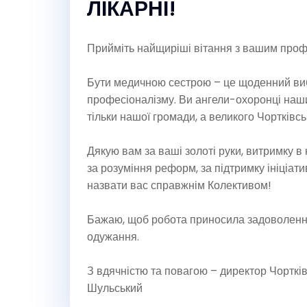
ЛІКАРНІ!
Прийміть найщиріші вітання з вашим проф
Бути медичною сестрою – це щоденний вибі
професіоналізму. Ви ангели-охоронці наших
тільки нашої громади, а великого Чортківсь
Дякую вам за ваші золоті руки, витримку в
за розуміння реформ, за підтримку ініціатив
назвати вас справжнім Колективом!
Бажаю, щоб робота приносила задоволення,
одужання.
З вдячністю та повагою – директор Чортків
Шульський