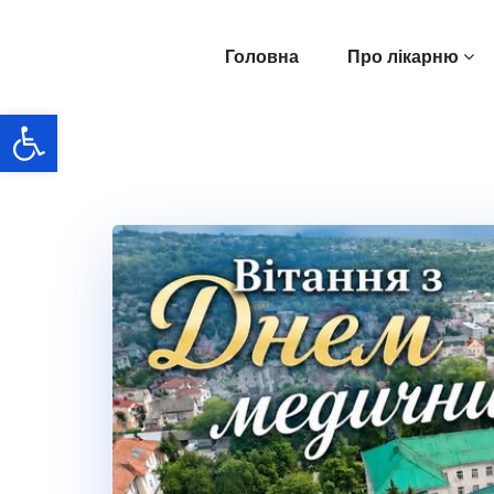
Перейти
до
Головна
Про лікарню
вмісту
Відкрити Панель інструментів