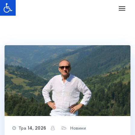
Відкрити Панель інструментів
Перейти
Пере
до
навіг
вмісту
Тра 14, 2026
Новини