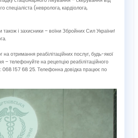
ипадку стаціонарного лікування – скерування від
го спеціаліста (невролога, кардіолога,
 також і захисники – воїни Збройних Сил України!
га.
г на отримання реабілітаційних послуг, будь-якої
ня – телефонуйте на рецепцію реабілітаційного
і: 068 157 68 25. Телефонна довідка працює по