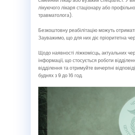
сімейний лікар або вузький спеціаліст. У в
лікуючого лікаря стаціонару або профільно
травматолога).
Безкоштовну реабілітацію можуть отримати
Зауважимо, що для них діє пріоритетна чер
Щодо наявності ліжкомісць, актуальних чер
інформації, що стосується роботи відділен
відділення та отримуйте вичерпні відповід
буднях з 9 до 16 год.