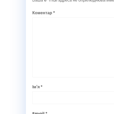
Ваша e-mail адреса не оприлюднюватиме
Коментар
*
Ім'я
*
Email
*